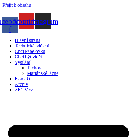
Přejít k obsahu
acebook-
Youtube
Instagram
f
Hlavní strana
Technická sdělení
Chci kabelovku
Chci být vidět
Vysílání
Tachov
Mariánské lázně
Kontakt
Archiv
ZKTV.cz