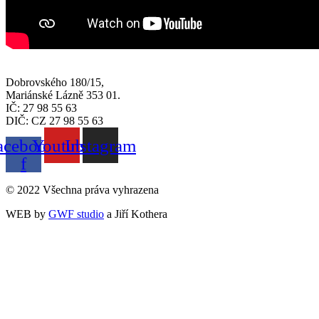
Dobrovského 180/15,
Mariánské Lázně 353 01.
IČ: 27 98 55 63
DIČ: CZ 27 98 55 63
acebook-
Youtube
Instagram
f
© 2022 Všechna práva vyhrazena
WEB by
GWF studio
a Jiří Kothera