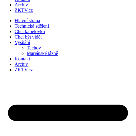
Archiv
ZKTV.cz
Hlavní strana
Technická sdělení
Chci kabelovku
Chci být vidět
Vysílání
Tachov
Mariánské lázně
Kontakt
Archiv
ZKTV.cz