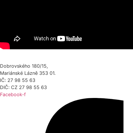
Dobrovského 180/15,
Mariánské Lázně 353 01.
IČ: 27 98 55 63
DIČ: CZ 27 98 55 63
Facebook-f