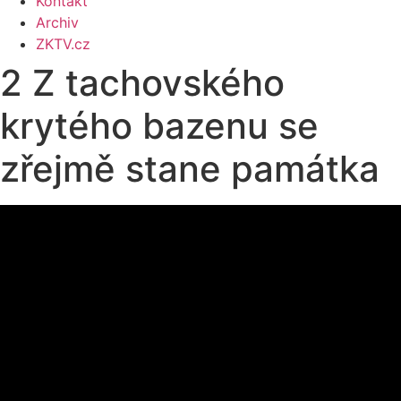
Kontakt
Archiv
ZKTV.cz
2 Z tachovského
krytého bazenu se
zřejmě stane památka