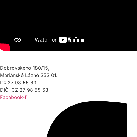
Dobrovského 180/15,
Mariánské Lázně 353 01.
IČ: 27 98 55 63
DIČ: CZ 27 98 55 63
Facebook-f