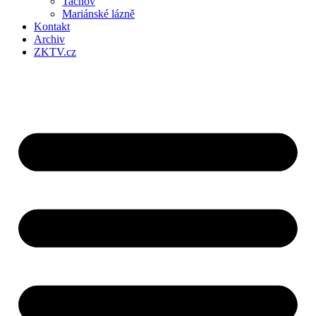
Tachov
Mariánské lázně
Kontakt
Archiv
ZKTV.cz