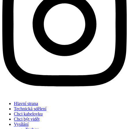
Hlavní strana
Technická sdělení
Chci kabelovku
Chci být vidět
Vysílání