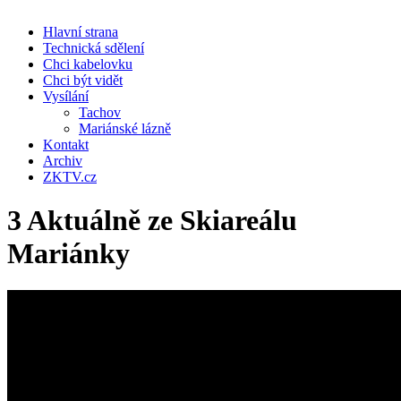
Hlavní strana
Technická sdělení
Chci kabelovku
Chci být vidět
Vysílání
Tachov
Mariánské lázně
Kontakt
Archiv
ZKTV.cz
3 Aktuálně ze Skiareálu
Mariánky