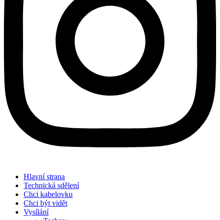
Hlavní strana
Technická sdělení
Chci kabelovku
Chci být vidět
Vysílání