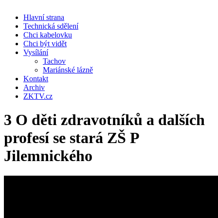
Hlavní strana
Technická sdělení
Chci kabelovku
Chci být vidět
Vysílání
Tachov
Mariánské lázně
Kontakt
Archiv
ZKTV.cz
3 O děti zdravotníků a dalších
profesí se stará ZŠ P
Jilemnického