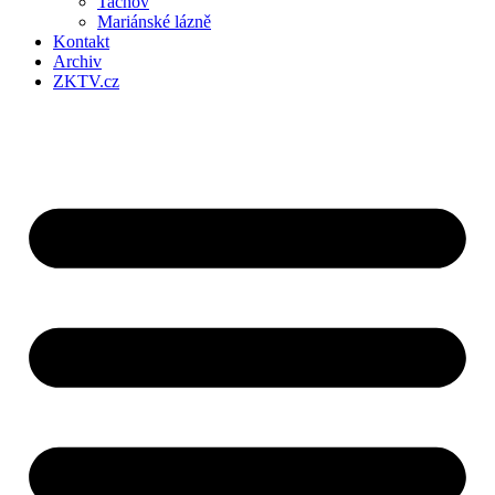
Tachov
Mariánské lázně
Kontakt
Archiv
ZKTV.cz