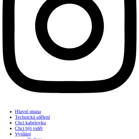
Hlavní strana
Technická sdělení
Chci kabelovku
Chci být vidět
Vysílání