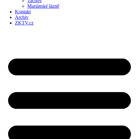
Tachov
Mariánské lázně
Kontakt
Archiv
ZKTV.cz