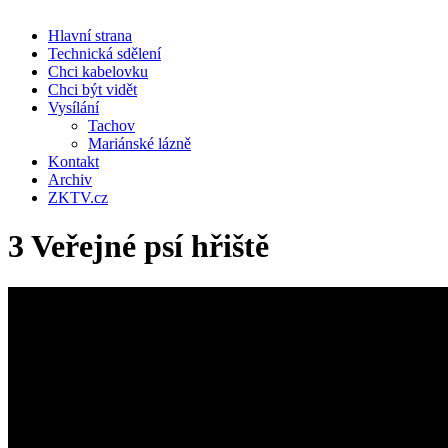
Hlavní strana
Technická sdělení
Chci kabelovku
Chci být vidět
Vysílání
Tachov
Mariánské lázně
Kontakt
Archiv
ZKTV.cz
3 Veřejné psí hřiště