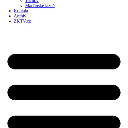
Tachov
Mariánské lázně
Kontakt
Archiv
ZKTV.cz