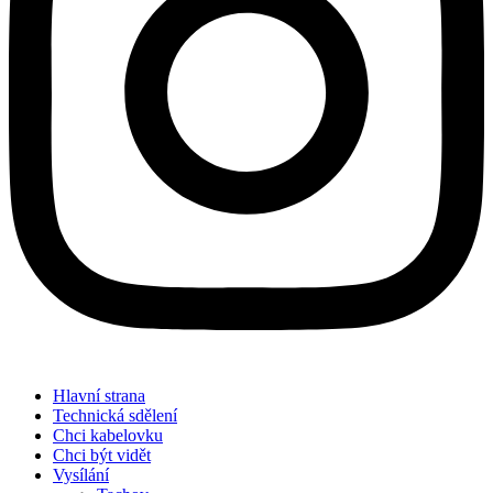
Hlavní strana
Technická sdělení
Chci kabelovku
Chci být vidět
Vysílání