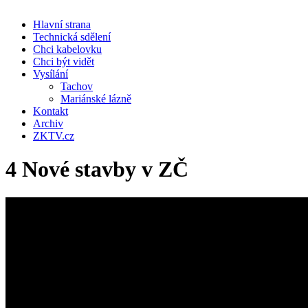
Hlavní strana
Technická sdělení
Chci kabelovku
Chci být vidět
Vysílání
Tachov
Mariánské lázně
Kontakt
Archiv
ZKTV.cz
4 Nové stavby v ZČ