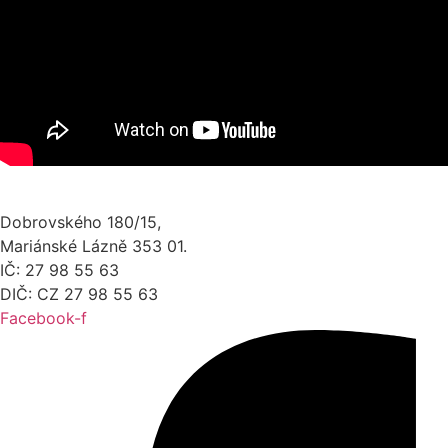
Dobrovského 180/15,
Mariánské Lázně 353 01.
IČ: 27 98 55 63
DIČ: CZ 27 98 55 63
Facebook-f