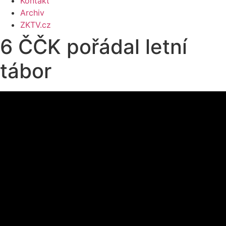
Kontakt
Archiv
ZKTV.cz
6 ČČK pořádal letní
tábor