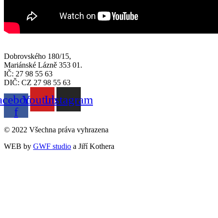
Dobrovského 180/15,
Mariánské Lázně 353 01.
IČ: 27 98 55 63
DIČ: CZ 27 98 55 63
acebook-
Youtube
Instagram
f
© 2022 Všechna práva vyhrazena
WEB by
GWF studio
a Jiří Kothera