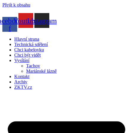
Přejít k obsahu
acebook-
Youtube
Instagram
f
Hlavní strana
Technická sdělení
Chci kabelovku
Chci být vidět
Vysílání
Tachov
Mariánské lázně
Kontakt
Archiv
ZKTV.cz