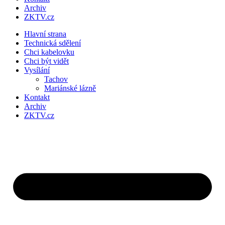
Archiv
ZKTV.cz
Hlavní strana
Technická sdělení
Chci kabelovku
Chci být vidět
Vysílání
Tachov
Mariánské lázně
Kontakt
Archiv
ZKTV.cz