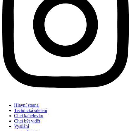
Hlavní strana
Technická sdělení
Chci kabelovku
Chci být vidět
Vysílání