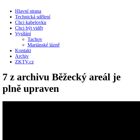
Hlavní strana
Technická sdělení
Chci kabelovku
Chci být vidět
Vysílání
Tachov
Mariánské lázně
Kontakt
Archiv
ZKTV.cz
7 z archivu Běžecký areál je
plně upraven