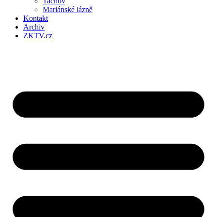
Tachov
Mariánské lázně
Kontakt
Archiv
ZKTV.cz