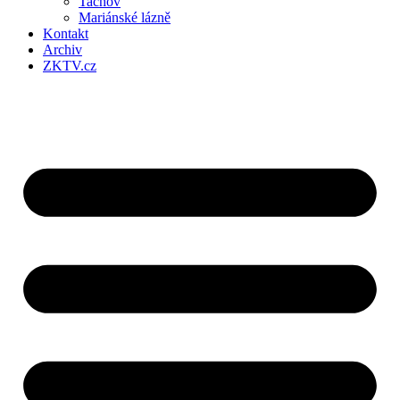
Tachov
Mariánské lázně
Kontakt
Archiv
ZKTV.cz