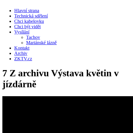
Hlavní strana
Technická sdělení
Chci kabelovku
Chci být vidět
Vysílání
Tachov
Mariánské lázně
Kontakt
Archiv
ZKTV.cz
7 Z archivu Výstava květin v
jízdárně