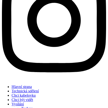
Hlavní strana
Technická sdělení
Chci kabelovku
Chci být vidět
Vysílání