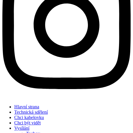
Hlavní strana
Technická sdělení
Chci kabelovku
Chci být vidět
Vysílání