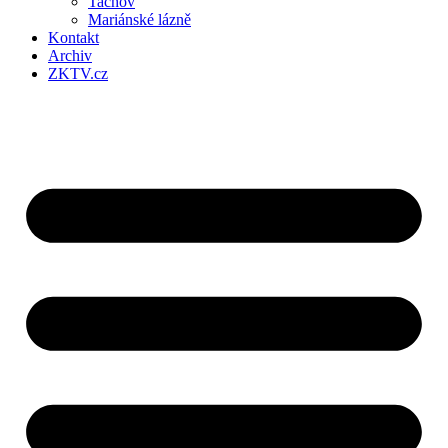
Tachov
Mariánské lázně
Kontakt
Archiv
ZKTV.cz