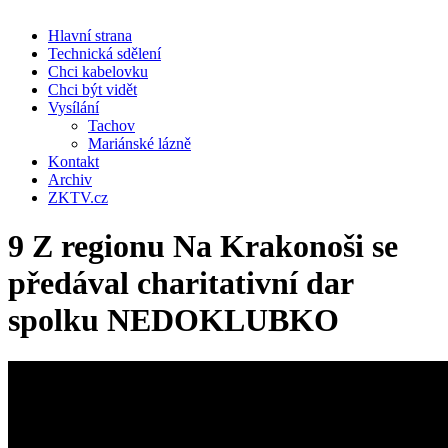
Hlavní strana
Technická sdělení
Chci kabelovku
Chci být vidět
Vysílání
Tachov
Mariánské lázně
Kontakt
Archiv
ZKTV.cz
9 Z regionu Na Krakonoši se
předával charitativní dar
spolku NEDOKLUBKO