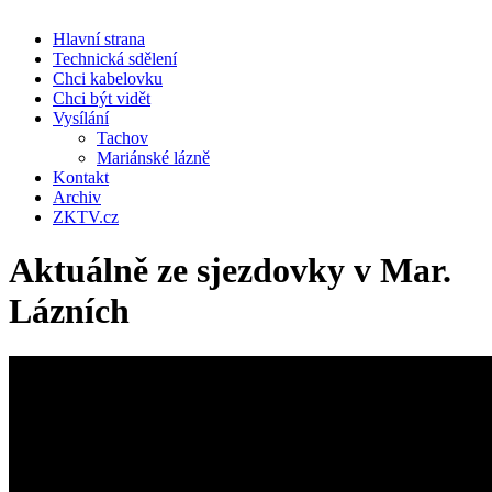
Hlavní strana
Technická sdělení
Chci kabelovku
Chci být vidět
Vysílání
Tachov
Mariánské lázně
Kontakt
Archiv
ZKTV.cz
Aktuálně ze sjezdovky v Mar.
Lázních