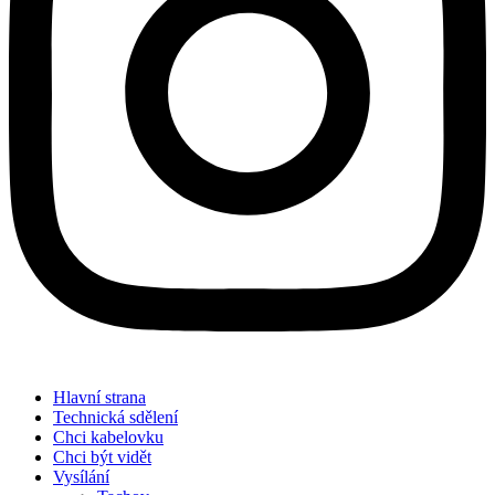
Hlavní strana
Technická sdělení
Chci kabelovku
Chci být vidět
Vysílání