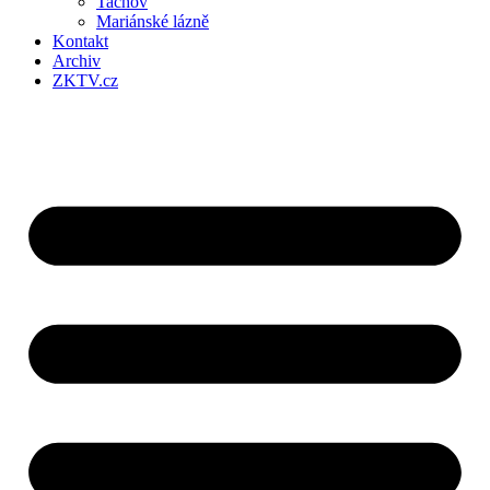
Tachov
Mariánské lázně
Kontakt
Archiv
ZKTV.cz