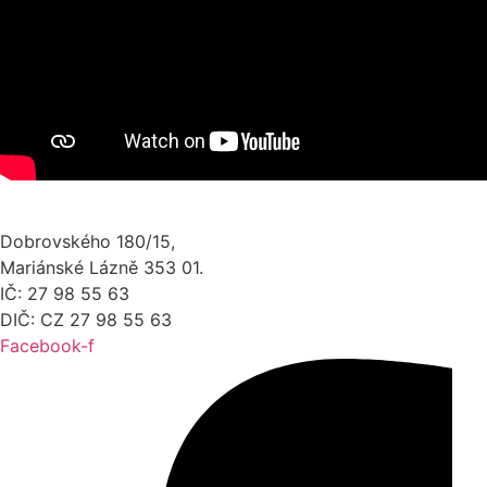
Dobrovského 180/15,
Mariánské Lázně 353 01.
IČ: 27 98 55 63
DIČ: CZ 27 98 55 63
Facebook-f