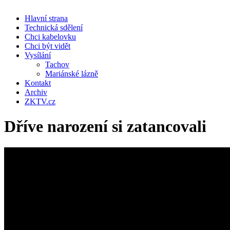
Hlavní strana
Technická sdělení
Chci kabelovku
Chci být vidět
Vysílání
Tachov
Mariánské lázně
Kontakt
Archiv
ZKTV.cz
Dříve narození si zatancovali