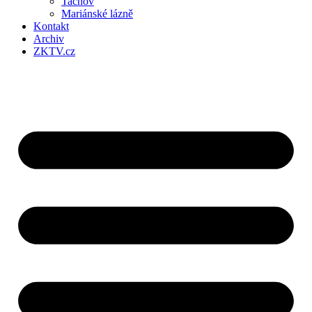
Tachov
Mariánské lázně
Kontakt
Archiv
ZKTV.cz