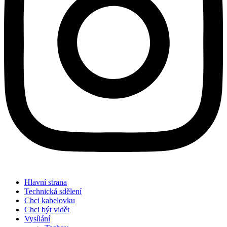
Hlavní strana
Technická sdělení
Chci kabelovku
Chci být vidět
Vysílání