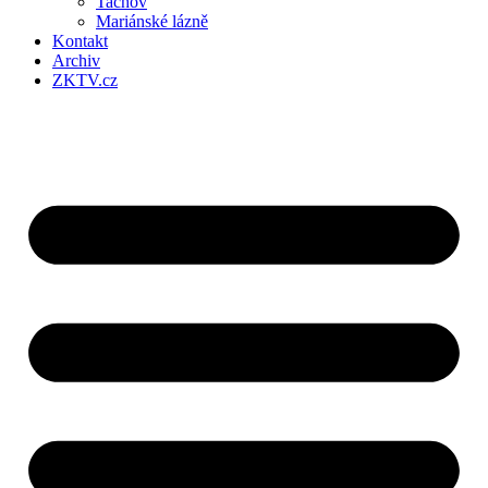
Tachov
Mariánské lázně
Kontakt
Archiv
ZKTV.cz