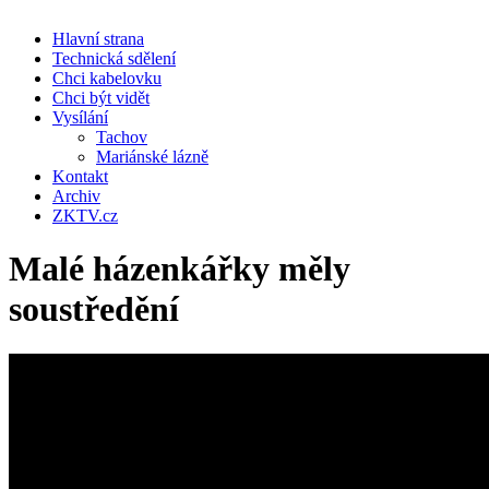
Hlavní strana
Technická sdělení
Chci kabelovku
Chci být vidět
Vysílání
Tachov
Mariánské lázně
Kontakt
Archiv
ZKTV.cz
Malé házenkářky měly
soustředění