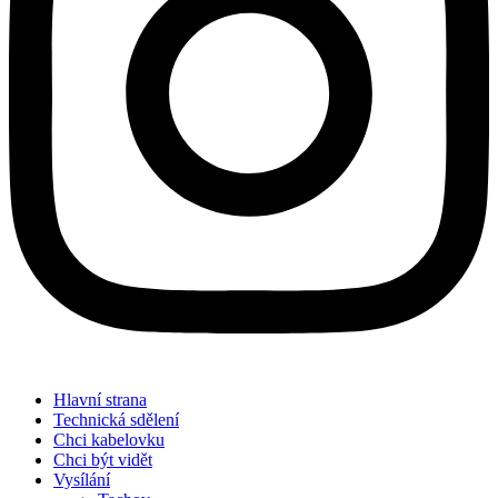
Hlavní strana
Technická sdělení
Chci kabelovku
Chci být vidět
Vysílání