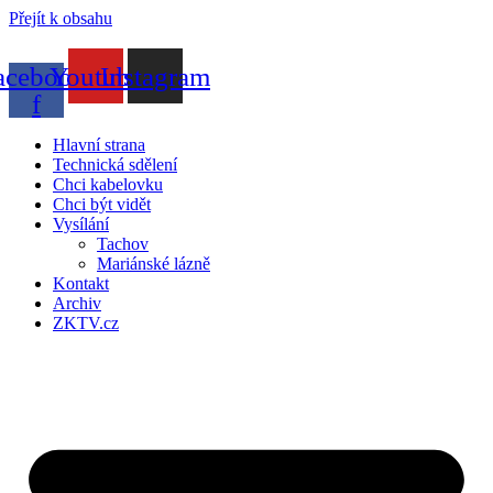
Přejít k obsahu
acebook-
Youtube
Instagram
f
Hlavní strana
Technická sdělení
Chci kabelovku
Chci být vidět
Vysílání
Tachov
Mariánské lázně
Kontakt
Archiv
ZKTV.cz