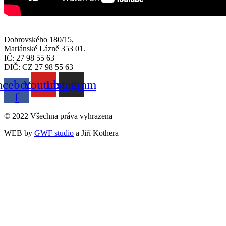
Dobrovského 180/15,
Mariánské Lázně 353 01.
IČ: 27 98 55 63
DIČ: CZ 27 98 55 63
acebook-
Youtube
Instagram
f
© 2022 Všechna práva vyhrazena
WEB by
GWF studio
a Jiří Kothera