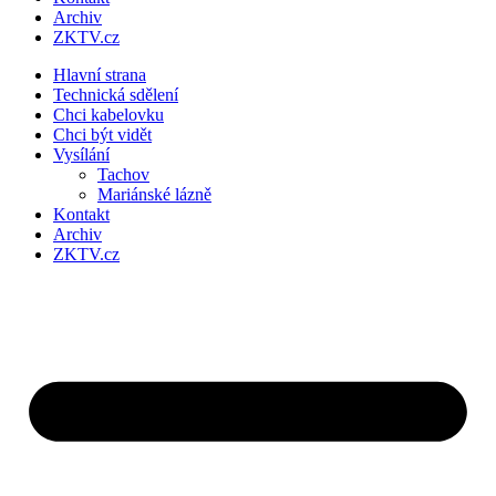
Archiv
ZKTV.cz
Hlavní strana
Technická sdělení
Chci kabelovku
Chci být vidět
Vysílání
Tachov
Mariánské lázně
Kontakt
Archiv
ZKTV.cz