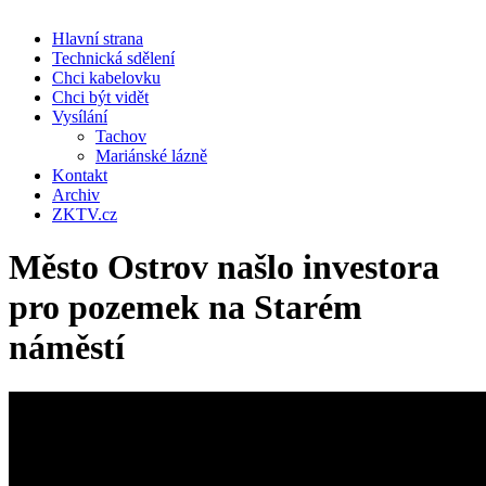
Hlavní strana
Technická sdělení
Chci kabelovku
Chci být vidět
Vysílání
Tachov
Mariánské lázně
Kontakt
Archiv
ZKTV.cz
Město Ostrov našlo investora
pro pozemek na Starém
náměstí