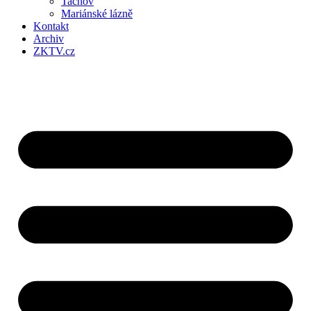
Tachov
Mariánské lázně
Kontakt
Archiv
ZKTV.cz