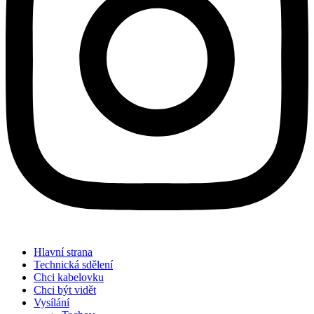
Hlavní strana
Technická sdělení
Chci kabelovku
Chci být vidět
Vysílání