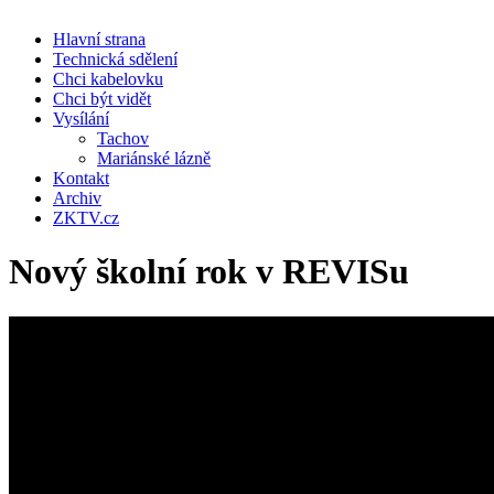
Hlavní strana
Technická sdělení
Chci kabelovku
Chci být vidět
Vysílání
Tachov
Mariánské lázně
Kontakt
Archiv
ZKTV.cz
Nový školní rok v REVISu