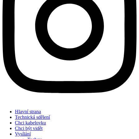
Hlavní strana
Technická sdělení
Chci kabelovku
Chci být vidět
Vysílání