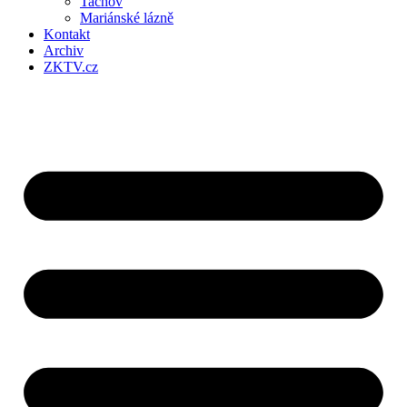
Tachov
Mariánské lázně
Kontakt
Archiv
ZKTV.cz