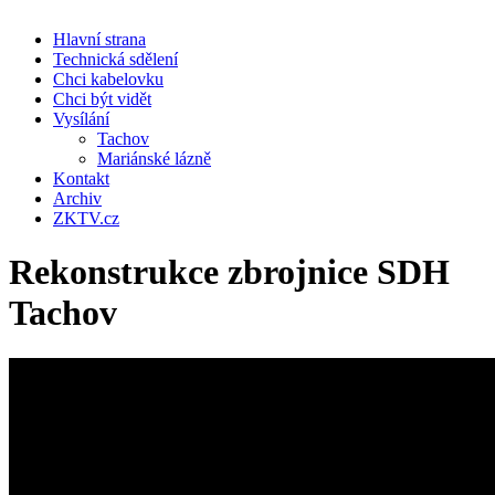
Hlavní strana
Technická sdělení
Chci kabelovku
Chci být vidět
Vysílání
Tachov
Mariánské lázně
Kontakt
Archiv
ZKTV.cz
Rekonstrukce zbrojnice SDH
Tachov