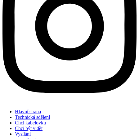
Hlavní strana
Technická sdělení
Chci kabelovku
Chci být vidět
Vysílání