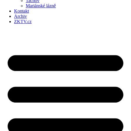
Tachov
Mariánské lázně
Kontakt
Archiv
ZKTV.cz