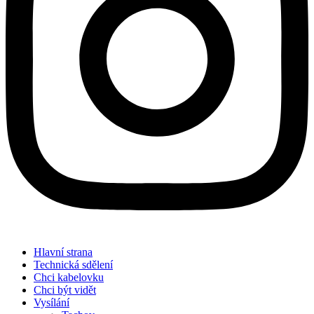
Hlavní strana
Technická sdělení
Chci kabelovku
Chci být vidět
Vysílání