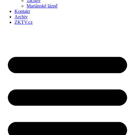
Tachov
Mariánské lázně
Kontakt
Archiv
ZKTV.cz