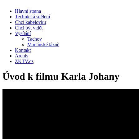
Hlavní strana
Technická sdělení
Chci kabelovku
Chci být vidět
Vysílání
Tachov
Mariánské lázně
Kontakt
Archiv
ZKTV.cz
Úvod k filmu Karla Johany