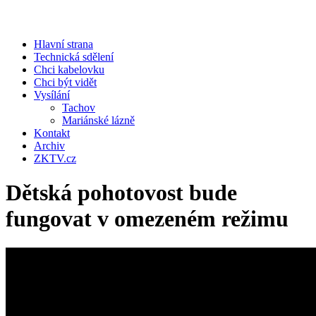
Hlavní strana
Technická sdělení
Chci kabelovku
Chci být vidět
Vysílání
Tachov
Mariánské lázně
Kontakt
Archiv
ZKTV.cz
Dětská pohotovost bude
fungovat v omezeném režimu