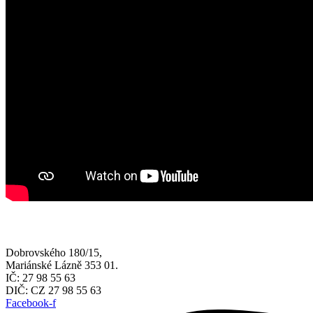
Dobrovského 180/15,
Mariánské Lázně 353 01.
IČ: 27 98 55 63
DIČ: CZ 27 98 55 63
Facebook-f