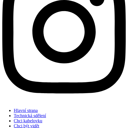
Hlavní strana
Technická sdělení
Chci kabelovku
Chci být vidět