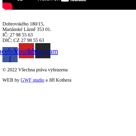
Dobrovského 180/15,
Mariánské Lázně 353 01.
IČ: 27 98 55 63
DIČ: CZ 27 98 55 63
acebook-
Youtube
Instagram
f
© 2022 Všechna práva vyhrazena
WEB by
GWF studio
a Jiří Kothera