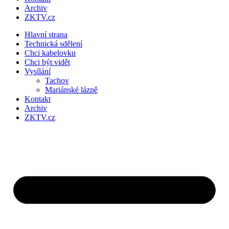
Archiv
ZKTV.cz
Hlavní strana
Technická sdělení
Chci kabelovku
Chci být vidět
Vysílání
Tachov
Mariánské lázně
Kontakt
Archiv
ZKTV.cz