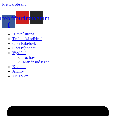
Přejít k obsahu
acebook-
Youtube
Instagram
f
Hlavní strana
Technická sdělení
Chci kabelovku
Chci být vidět
Vysílání
Tachov
Mariánské lázně
Kontakt
Archiv
ZKTV.cz