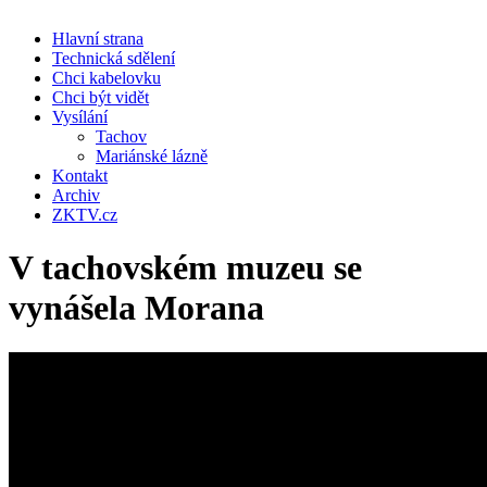
Hlavní strana
Technická sdělení
Chci kabelovku
Chci být vidět
Vysílání
Tachov
Mariánské lázně
Kontakt
Archiv
ZKTV.cz
V tachovském muzeu se
vynášela Morana