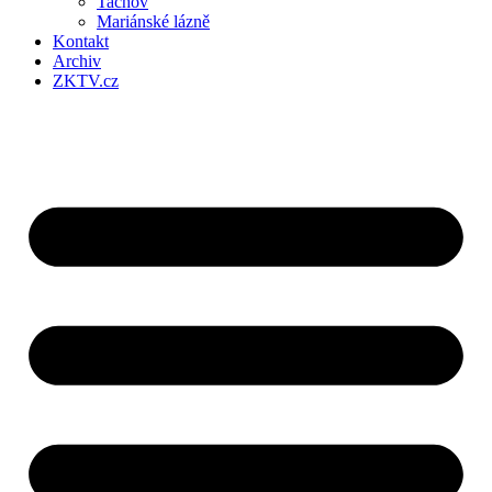
Tachov
Mariánské lázně
Kontakt
Archiv
ZKTV.cz