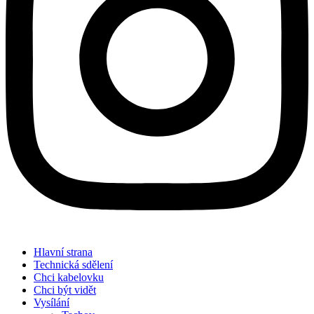
Hlavní strana
Technická sdělení
Chci kabelovku
Chci být vidět
Vysílání