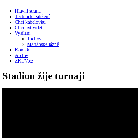
Hlavní strana
Technická sdělení
Chci kabelovku
Chci být vidět
Vysílání
Tachov
Mariánské lázně
Kontakt
Archiv
ZKTV.cz
Stadion žije turnaji