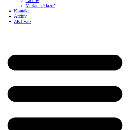
Tachov
Mariánské lázně
Kontakt
Archiv
ZKTV.cz