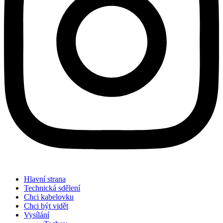
Hlavní strana
Technická sdělení
Chci kabelovku
Chci být vidět
Vysílání