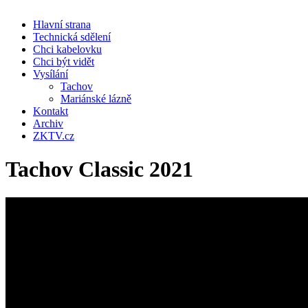
Hlavní strana
Technická sdělení
Chci kabelovku
Chci být vidět
Vysílání
Tachov
Mariánské lázně
Kontakt
Archiv
ZKTV.cz
Tachov Classic 2021