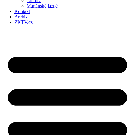
Tachov
Mariánské lázně
Kontakt
Archiv
ZKTV.cz