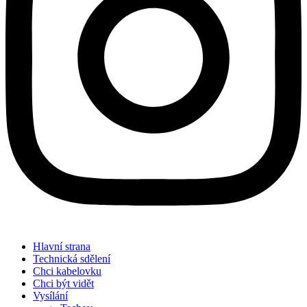
Hlavní strana
Technická sdělení
Chci kabelovku
Chci být vidět
Vysílání