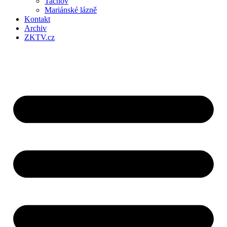
Tachov
Mariánské lázně
Kontakt
Archiv
ZKTV.cz