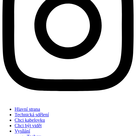
Hlavní strana
Technická sdělení
Chci kabelovku
Chci být vidět
Vysílání