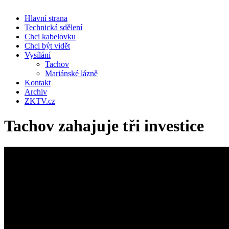
Hlavní strana
Technická sdělení
Chci kabelovku
Chci být vidět
Vysílání
Tachov
Mariánské lázně
Kontakt
Archiv
ZKTV.cz
Tachov zahajuje tři investice