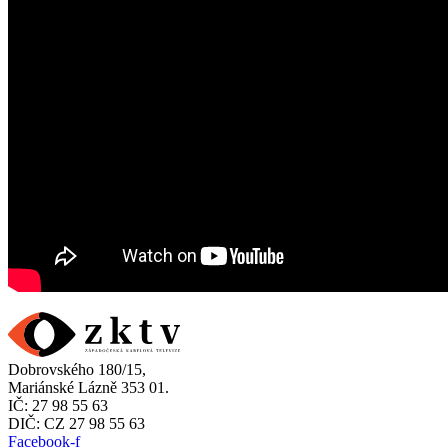
Dobrovského 180/15,
Mariánské Lázně 353 01.
IČ: 27 98 55 63
DIČ: CZ 27 98 55 63
Facebook-f