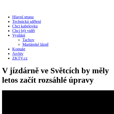
Hlavní strana
Technická sdělení
Chci kabelovku
Chci být vidět
Vysílání
Tachov
Mariánské lázně
Kontakt
Archiv
ZKTV.cz
V jízdárně ve Světcích by měly
letos začít rozsáhlé úpravy