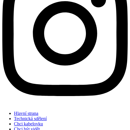
Hlavní strana
Technická sdělení
Chci kabelovku
Chci být vidět