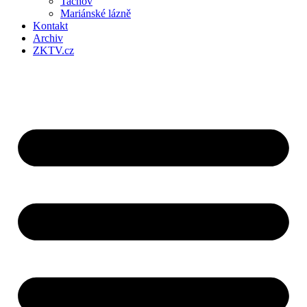
Tachov
Mariánské lázně
Kontakt
Archiv
ZKTV.cz