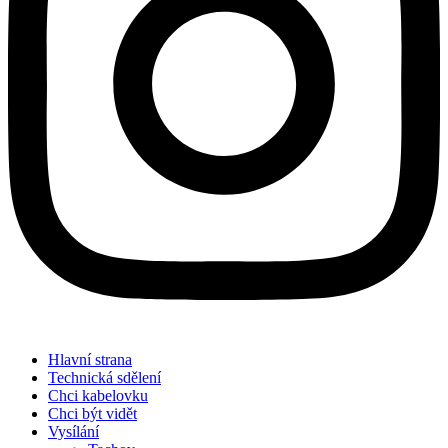
Hlavní strana
Technická sdělení
Chci kabelovku
Chci být vidět
Vysílání