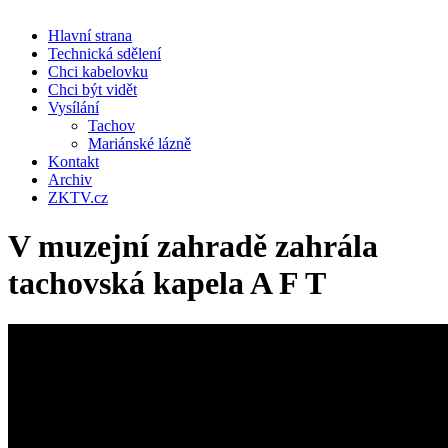
Hlavní strana
Technická sdělení
Chci kabelovku
Chci být vidět
Vysílání
Tachov
Mariánské lázně
Kontakt
Archiv
ZKTV.cz
V muzejní zahradě zahrála
tachovská kapela A F T