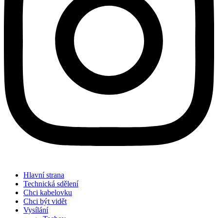
Hlavní strana
Technická sdělení
Chci kabelovku
Chci být vidět
Vysílání