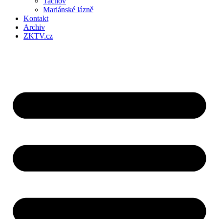
Tachov
Mariánské lázně
Kontakt
Archiv
ZKTV.cz