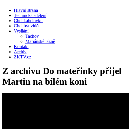
Hlavní strana
Technická sdělení
Chci kabelovku
Chci být vidět
Vysílání
Tachov
Mariánské lázně
Kontakt
Archiv
ZKTV.cz
Z archivu Do mateřinky přijel
Martin na bílém koni