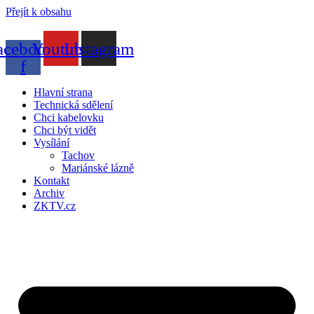
Přejít k obsahu
acebook-
Youtube
Instagram
f
Hlavní strana
Technická sdělení
Chci kabelovku
Chci být vidět
Vysílání
Tachov
Mariánské lázně
Kontakt
Archiv
ZKTV.cz