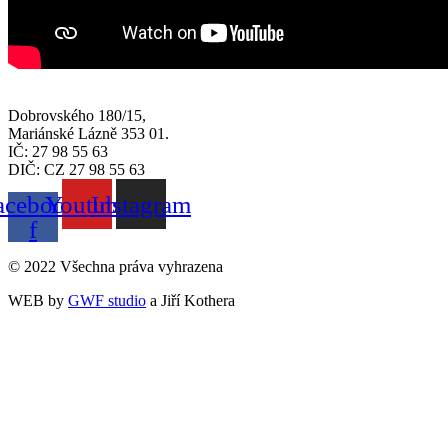
Dobrovského 180/15,
Mariánské Lázně 353 01.
IČ: 27 98 55 63
DIČ: CZ 27 98 55 63
acebook-
Youtube
Instagram
f
© 2022 Všechna práva vyhrazena
WEB by
GWF studio
a Jiří Kothera