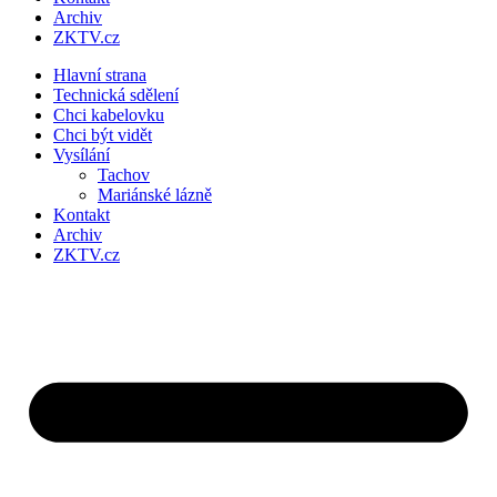
Archiv
ZKTV.cz
Hlavní strana
Technická sdělení
Chci kabelovku
Chci být vidět
Vysílání
Tachov
Mariánské lázně
Kontakt
Archiv
ZKTV.cz