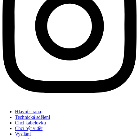
Hlavní strana
Technická sdělení
Chci kabelovku
Chci být vidět
Vysílání