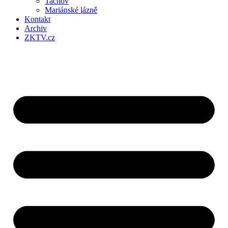
Tachov
Mariánské lázně
Kontakt
Archiv
ZKTV.cz