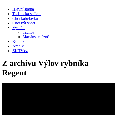
Hlavní strana
Technická sdělení
Chci kabelovku
Chci být vidět
Vysílání
Tachov
Mariánské lázně
Kontakt
Archiv
ZKTV.cz
Z archivu Výlov rybníka
Regent