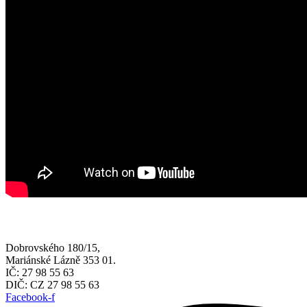
Dobrovského 180/15,
Mariánské Lázně 353 01.
IČ: 27 98 55 63
DIČ: CZ 27 98 55 63
Facebook-f