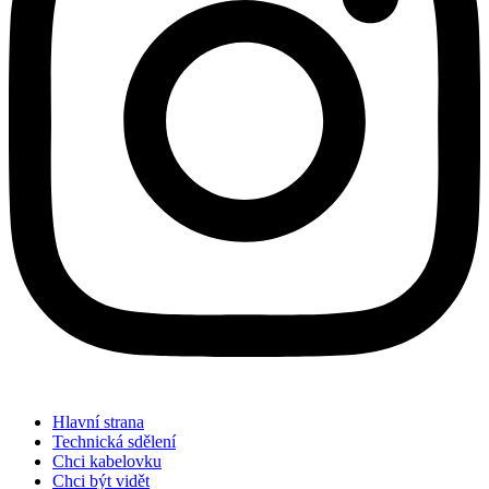
Hlavní strana
Technická sdělení
Chci kabelovku
Chci být vidět