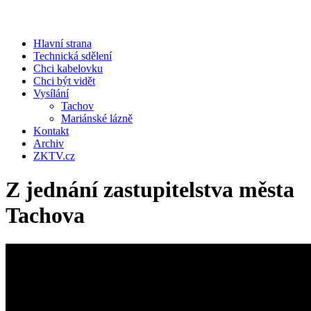
Hlavní strana
Technická sdělení
Chci kabelovku
Chci být vidět
Vysílání
Tachov
Mariánské lázně
Kontakt
Archiv
ZKTV.cz
Z jednání zastupitelstva města
Tachova