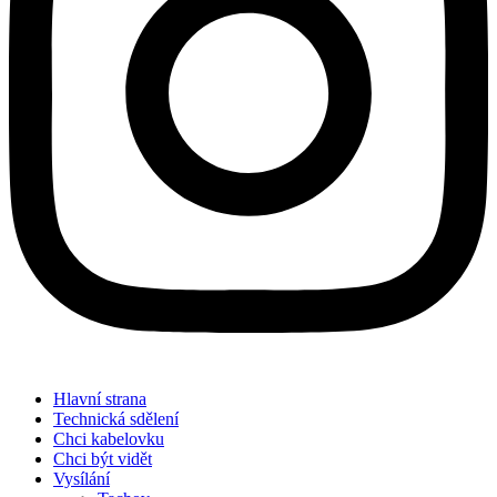
Hlavní strana
Technická sdělení
Chci kabelovku
Chci být vidět
Vysílání