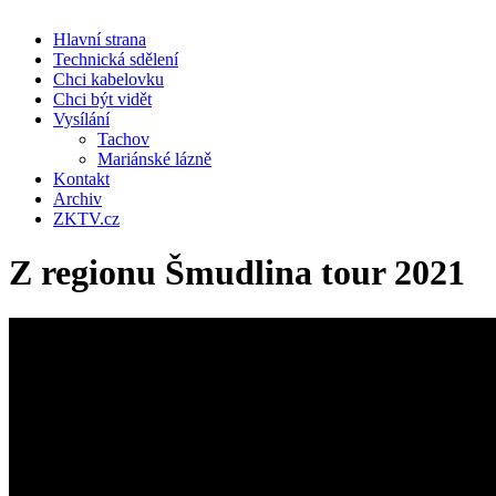
Hlavní strana
Technická sdělení
Chci kabelovku
Chci být vidět
Vysílání
Tachov
Mariánské lázně
Kontakt
Archiv
ZKTV.cz
Z regionu Šmudlina tour 2021