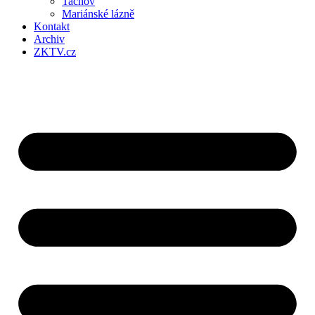
Tachov
Mariánské lázně
Kontakt
Archiv
ZKTV.cz