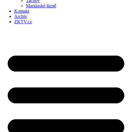
Tachov
Mariánské lázně
Kontakt
Archiv
ZKTV.cz