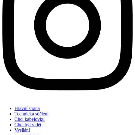
Hlavní strana
Technická sdělení
Chci kabelovku
Chci být vidět
Vysílání