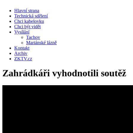
Hlavní strana
Technická sdělení
Chci kabelovku
Chci být vidět
Vysílání
Tachov
Mariánské lázně
Kontakt
Archiv
ZKTV.cz
Zahrádkáři vyhodnotili soutěž