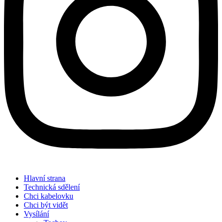
Hlavní strana
Technická sdělení
Chci kabelovku
Chci být vidět
Vysílání