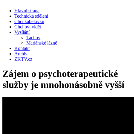
Hlavní strana
Technická sdělení
Chci kabelovku
Chci být vidět
Vysílání
Tachov
Mariánské lázně
Kontakt
Archiv
ZKTV.cz
Zájem o psychoterapeutické
služby je mnohonásobně vyšší