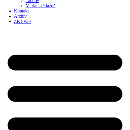
Tachov
Mariánské lázně
Kontakt
Archiv
ZKTV.cz