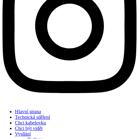
Hlavní strana
Technická sdělení
Chci kabelovku
Chci být vidět
Vysílání