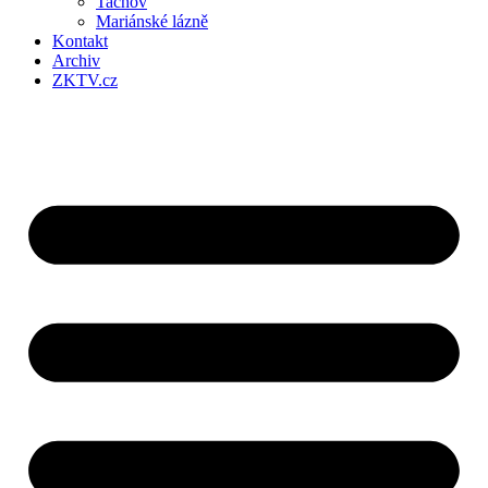
Tachov
Mariánské lázně
Kontakt
Archiv
ZKTV.cz