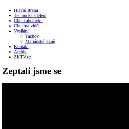
Hlavní strana
Technická sdělení
Chci kabelovku
Chci být vidět
Vysílání
Tachov
Mariánské lázně
Kontakt
Archiv
ZKTV.cz
Zeptali jsme se