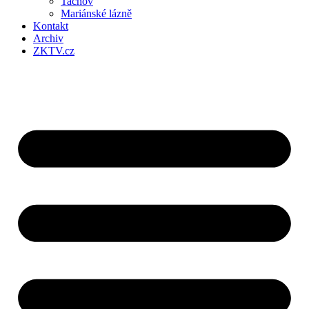
Tachov
Mariánské lázně
Kontakt
Archiv
ZKTV.cz