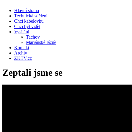
Hlavní strana
Technická sdělení
Chci kabelovku
Chci být vidět
Vysílání
Tachov
Mariánské lázně
Kontakt
Archiv
ZKTV.cz
Zeptali jsme se