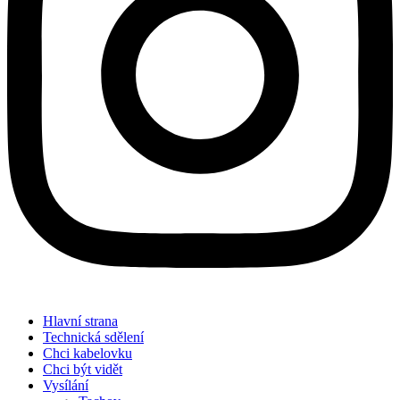
Hlavní strana
Technická sdělení
Chci kabelovku
Chci být vidět
Vysílání